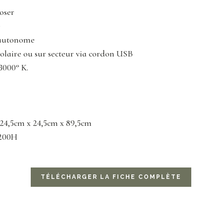
oser
e
 autonome
laire ou sur secteur via cordon USB
3000° K.
: 24,5cm x 24,5cm x 89,5cm
 200H
TÉLÉCHARGER LA FICHE COMPLÈTE