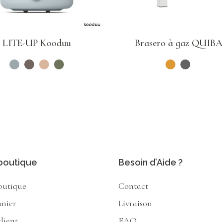
LITE-UP Kooduu
Brasero à gaz QUIB
boutique
Besoin d’Aide ?
outique
Contact
anier
Livraison
lient
FAQ