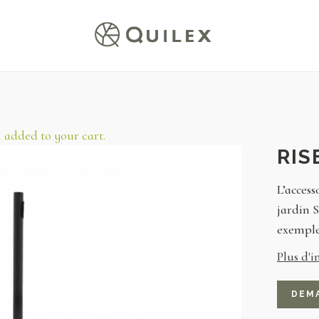
added to your cart.
RIS
L’access
jardin S
exemple
Plus d'i
DEM